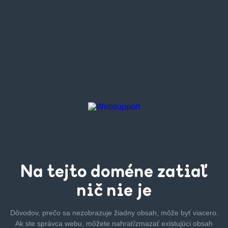
Na tejto
doméne zatiaľ
nič nie je
Dôvodov, prečo sa nezobrazuje žiadny obsah, môže byť
viacero.
Ak ste správca webu, môžete nahrať/zmazať
existujúci obsah